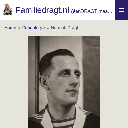
Ga
Familiedragt.nl
(
éénDRAGT maakt macht)
direct
naar
Home
»
Genealogie
»
Hendrik Dragt
de
hoofdinhoud