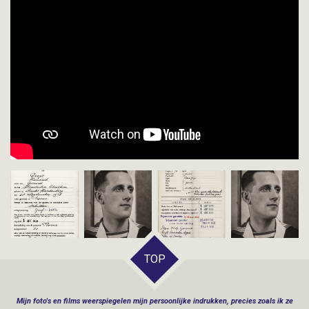
TOP
Mijn
foto's en films weerspiegelen mijn persoonlijke indrukken, precies zoals ik ze