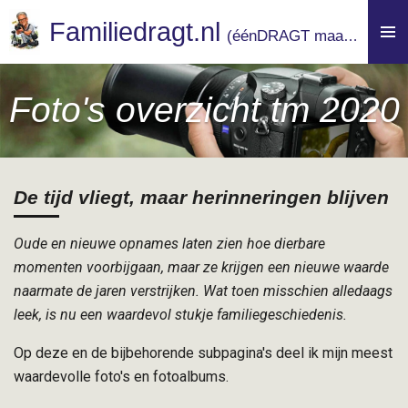
Ga
Familiedragt.nl
(
éénDRAGT maakt macht)
direct
naar
de
Foto's overzicht tm 2020
hoofdinhoud
De tijd vliegt, maar herinneringen blijven
Oude en nieuwe opnames laten zien hoe dierbare
momenten voorbijgaan, maar ze krijgen een nieuwe waarde
naarmate de jaren verstrijken. Wat toen misschien alledaags
leek, is nu een waardevol stukje familiegeschiedenis.
Op deze en de bijbehorende subpagina's deel ik mijn meest
waardevolle foto's en fotoalbums.