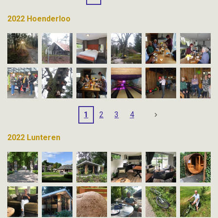
2022 Hoenderloo
1
2
3
4
2022 Lunteren