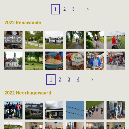
1
2
3
2022 Renswoude
1
2
3
4
2022 Heerhugowaard