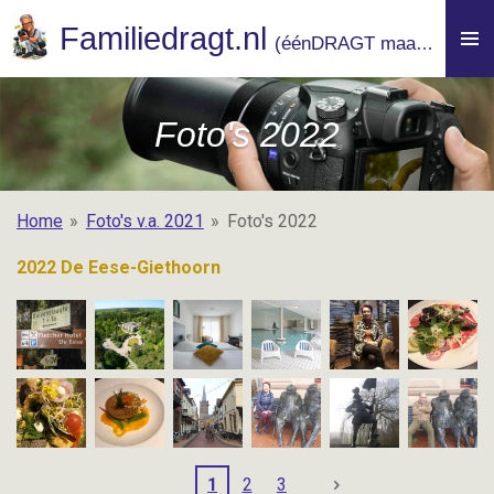
Ga
Familiedragt.nl
(
éénDRAGT maakt macht)
direct
naar
de
Foto's 2022
hoofdinhoud
Home
»
Foto's v.a. 2021
»
Foto's 2022
2022 De Eese-Giethoorn
1
2
3